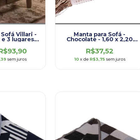
Sofá Villari -
Manta para Sofá -
 e 3 lugares –
Chocolate - 1,60 x 2,20
o Prata -
(DEM003.OUP.CHO)
.VIL.MEC)
R$93,90
R$37,52
,39
sem juros
10
x de
R$3,75
sem juros