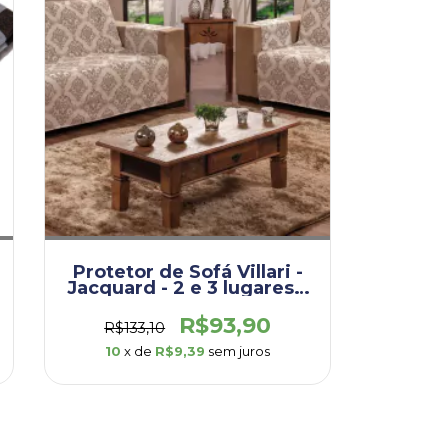
Protetor de Sofá Villari -
Jacquard - 2 e 3 lugares –
Medalhão Bege -
(DEP002.VIL.MEB)
R$93,90
R$133,10
10
x de
R$9,39
sem juros