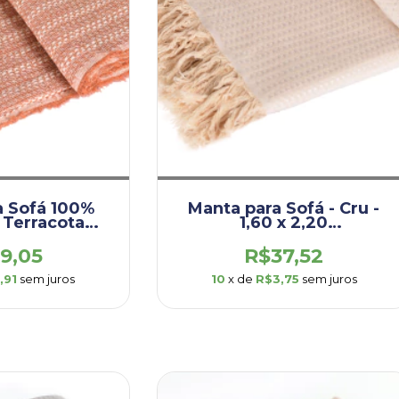
a Sofá 100%
Manta para Sofá - Cru -
 Terracota
1,60 x 2,20
1,70 x 2,10
(DEM003.OUP.CRU)
.ORG.TER)
9,05
R$37,52
,91
sem juros
10
x de
R$3,75
sem juros