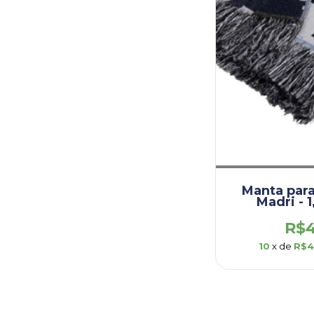
Manta para
Madri - 1
(DEM006
R$4
10
x de
R$4