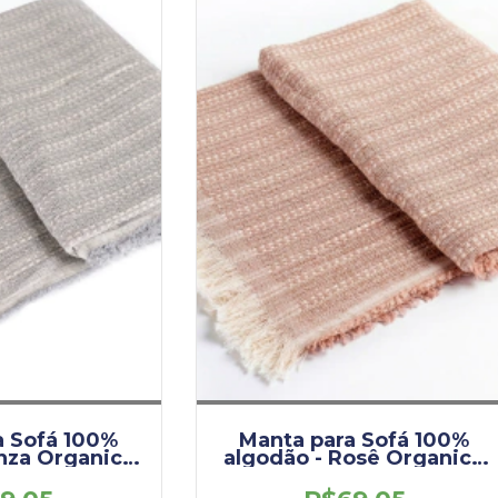
a Sofá 100%
Manta para Sofá 100%
nza Organic -
algodão - Rosê Organic -
x 2,10
1,70 x 2,10
.ORG.CIN)
(DEM0010.ORG.ROE)