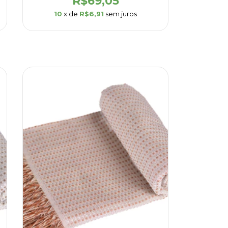
R$69,05
10
x de
R$6,91
sem juros