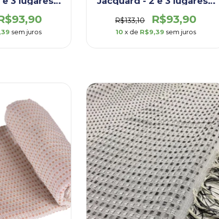
 e 3 lugares –
Jacquard - 2 e 3 lugares –
m Bege -
Folhagem Cinza -
.VIL.FOB)
(DEP002.VIL.FOC)
R$93,90
R$93,90
R$133,10
,39
sem juros
10
x de
R$9,39
sem juros