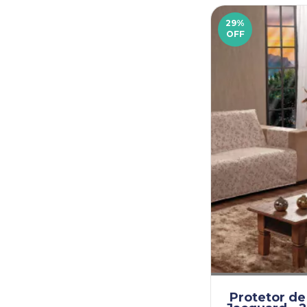
29
%
OFF
Protetor de 