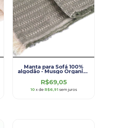
Manta para Sofá 100%
algodão - Musgo Organic -
1,70 x 2,10
(DEM0010.ORG.MUS)
R$69,05
10
x de
R$6,91
sem juros