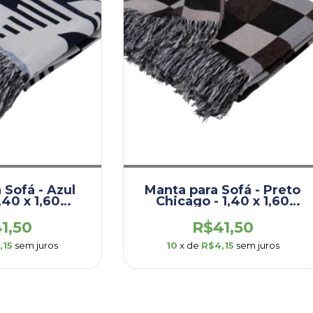
 Sofá - Azul
Manta para Sofá - Preto
,40 x 1,60
Chicago - 1,40 x 1,60
.URB.MAA)
(DEM006.URB.CHI) )
1,50
R$41,50
,15
sem juros
10
x de
R$4,15
sem juros