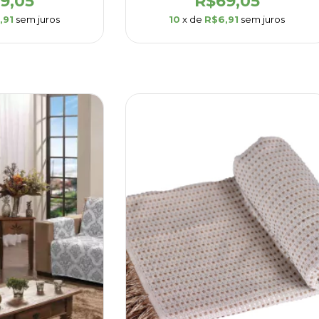
9,05
R$69,05
,91
sem juros
10
x de
R$6,91
sem juros