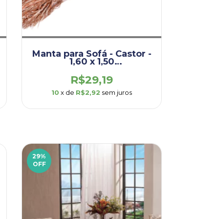
Manta para Sofá - Castor -
1,60 x 1,50
(DEM002.OUP.CAS)
R$29,19
10
x de
R$2,92
sem juros
29
%
OFF