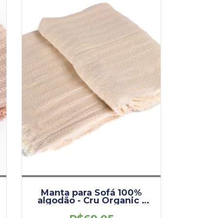
Manta para Sofá 100%
algodão - Cru Organic -
1,70 x 2,10
(DEM0010.ORG.CRU)