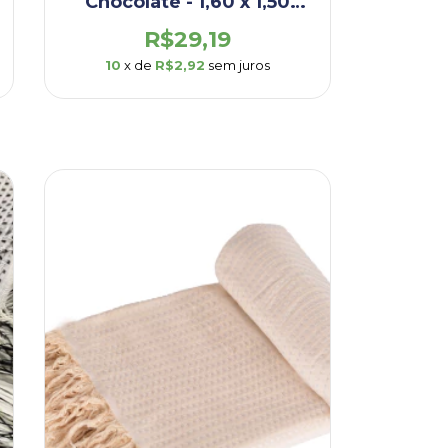
Chocolate - 1,60 x 1,50
(DEM002.OUP.CHO)
R$29,19
10
x de
R$2,92
sem juros