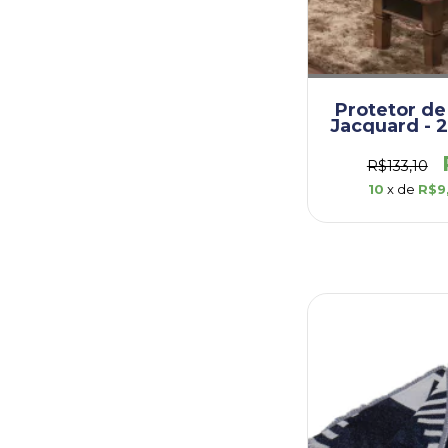
Protetor de 
Jacquard - 2
Medalhã
(DEP002
R$133,10
10
x de
R$9