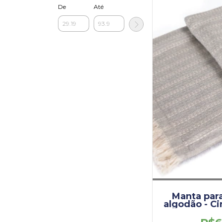
De
Até
Manta par
algodão - Ci
1,70 
(DEM0010