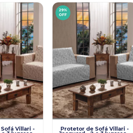
29
%
OFF
Sofá Villari -
Protetor de Sofá Villari -