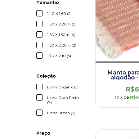
Tamanho
1,40 X 1,60 (2)
1,60 X 2,20m (1)
1,60 X 1,50m (4)
1,60 X 2,20m (2)
1,70 X 2,10 (5)
Manta par
Coleção
algodão -
Organic - 
(DEM0010
Linha Organic (5)
R$6
10
x de
R$6
Linha Ouro Preto
(7)
Linha Urban (2)
Preço