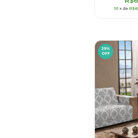
R$6
10
x de
R$6
29
%
OFF