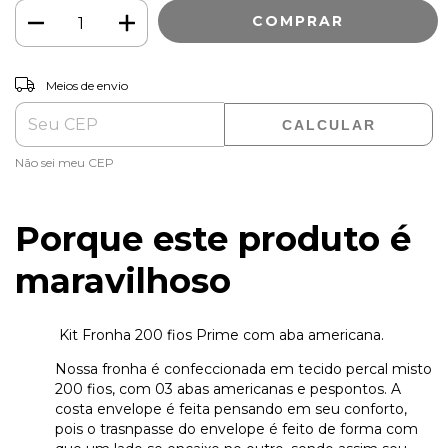
ALTERAR CEP
Entregas para o CEP:
Meios de envio
CALCULAR
Não sei meu CEP
Porque este produto é
maravilhoso
Kit Fronha 200 fios Prime com aba americana.
Nossa fronha é confeccionada em tecido percal misto
200 fios, com 03 abas americanas e pespontos. A
costa envelope é feita pensando em seu conforto,
pois o trasnpasse do envelope é feito de forma com