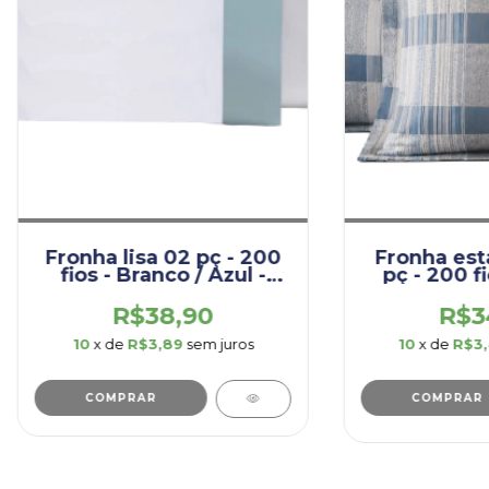
Fronha lisa 02 pç - 200
Fronha es
fios - Branco / Azul -
pç - 200 fi
(FRO005.PRI.AZU)
(FRO002.
R$38,90
R$3
10
x de
R$3,89
sem juros
10
x de
R$3
COMPRAR