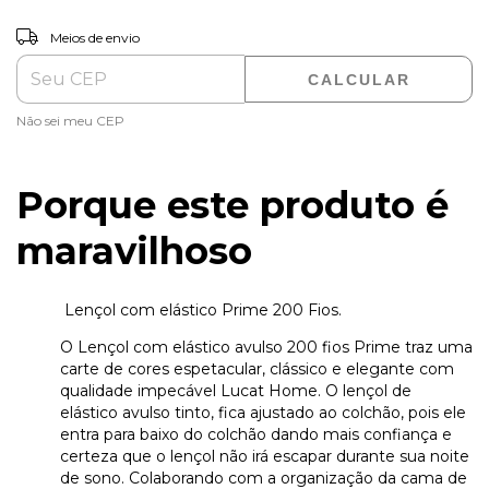
ALTERAR CEP
Entregas para o CEP:
Meios de envio
CALCULAR
Não sei meu CEP
Porque este produto é
maravilhoso
Lençol com elástico Prime 200 Fios.
O Lençol com elástico avulso 200 fios Prime traz uma
carte de cores espetacular, clássico e elegante com
qualidade impecável Lucat Home. O lençol de
elástico avulso tinto, fica ajustado ao colchão, pois ele
entra para baixo do colchão dando mais confiança e
certeza que o lençol não irá escapar durante sua noite
de sono. Colaborando com a organização da cama de