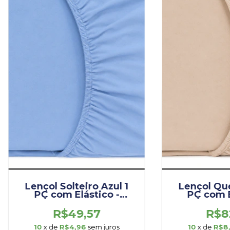
Lençol Solteiro Azul 1
Lençol Que
PÇ com Elástico -
PÇ com E
(LES001.PRI.AZU)
(LEQ001.
R$49,57
R$8
10
x de
R$4,96
sem juros
10
x de
R$8