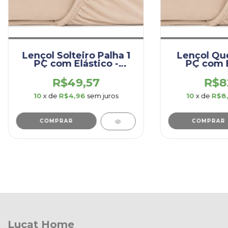
Lençol Solteiro Palha 1
Lençol Que
PÇ com Elástico -
PÇ com E
(LES001.PRI.PAL)
(LEQ001.
R$49,57
R$8
10
x de
R$4,96
sem juros
10
x de
R$8
COMPRAR
COMPRAR
Lucat Home