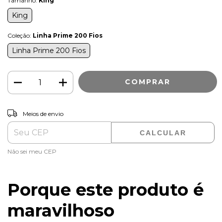
Tamanho:
King
King
Coleção:
Linha Prime 200 Fios
Linha Prime 200 Fios
ALTERAR CEP
Entregas para o CEP:
Meios de envio
CALCULAR
Não sei meu CEP
Porque este produto é
maravilhoso